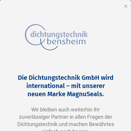
DE
Sc
Direkt
Home
2-0008 V0747-75 FKM schwarz
zum
Zum
Die Dichtungstechnik GmbH wird
Inhalt
Ende
international – mit unserer
der
neuen Marke MagnuSeals.
Bildergalerie
springen
Wir bleiben auch weiterhin Ihr
zuverlässiger Partner in allen Fragen der
Dichtungstechnik und machen Bewährtes