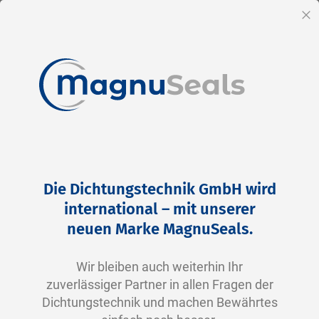
DE
Sc
Direkt
Home
Produkte
Zubehör
Kleb & Dichtstoffe
zum
Kleb & Dichtstoffe
Die Dichtungstechnik GmbH wird
Inhalt
international – mit unserer
Diese Produkte sichern und dichten Bauteile
neuen Marke MagnuSeals.
zuverlässig ab – etwa Schraubverbindungen,
Flächen oder Gehäuse.
Wir bleiben auch weiterhin Ihr
zuverlässiger Partner in allen Fragen der
Dichtungstechnik und machen Bewährtes
Vorteile: