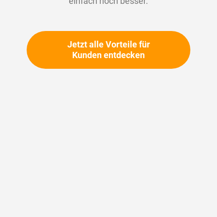
einfach noch besser.
Dauerhafte Abdichtung gegen Medien
und Vibration
Chemikalien- und temperaturbeständig
Jetzt alle Vorteile für
Vielseitig einsetzbar: z. B. anaerobe
Dichtmittel, Silikone, MS-Polymere
Kunden entdecken
+ Einschränken
1-10 von
131
Ergebnisse gefunden
in 0.002
Sekunden
Anzeigen
pro Seite
1
2
3