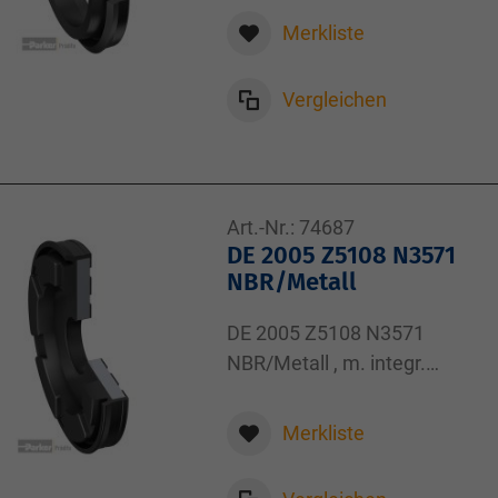
Merkliste
Vergleichen
Art.-Nr.:
74687
DE 2005 Z5108 N3571
NBR/Metall
DE 2005 Z5108 N3571
NBR/Metall , m. integr.
Endlagendämpfung , Parker
Komplettkolben DE ,
Merkliste
20,00x6,00x5,50x4,40