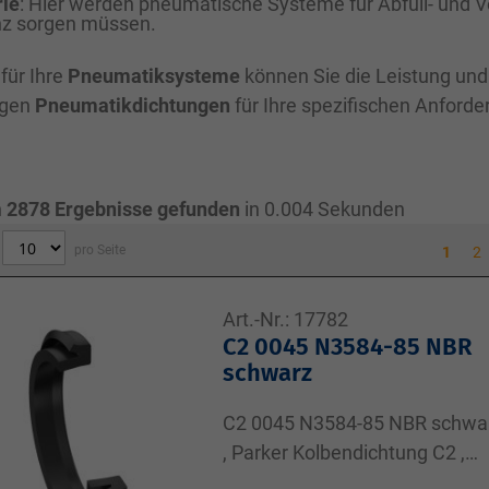
rie
: Hier werden pneumatische Systeme für Abfüll- und
enz sorgen müssen.
für Ihre
Pneumatiksysteme
können Sie die Leistung und
igen
Pneumatikdichtungen
für Ihre spezifischen Anford
n
2878
Ergebnisse gefunden
in 0.004 Sekunden
pro Seite
1
2
Art.-Nr.:
17782
C2 0045 N3584-85 NBR
schwarz
C2 0045 N3584-85 NBR schwa
, Parker Kolbendichtung C2 ,
8,00x5,00x4,00