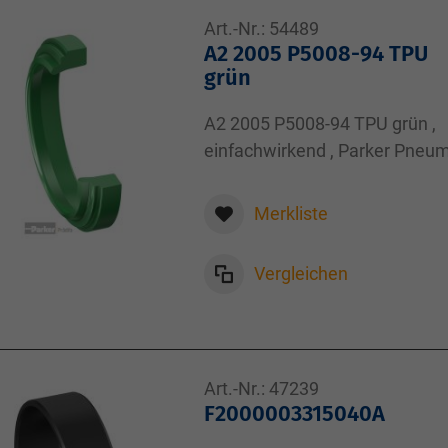
Art.-Nr.:
54489
A2 2005 P5008-94 TPU
grün
A2 2005 P5008-94 TPU grün ,
einfachwirkend , Parker Pneum
Abstreifring A2 ,
20,00x28,00x7,00
Merkliste
Vergleichen
Art.-Nr.:
47239
F2000003315040A