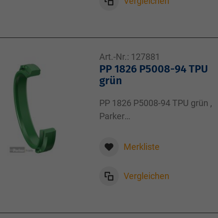
Vergleichen
Art.-Nr.:
127881
PP 1826 P5008-94 TPU
grün
PP 1826 P5008-94 TPU grün ,
Parker
Ultrathan®Dämpfungsring ,
18,00x26,00x7,80
Merkliste
Vergleichen