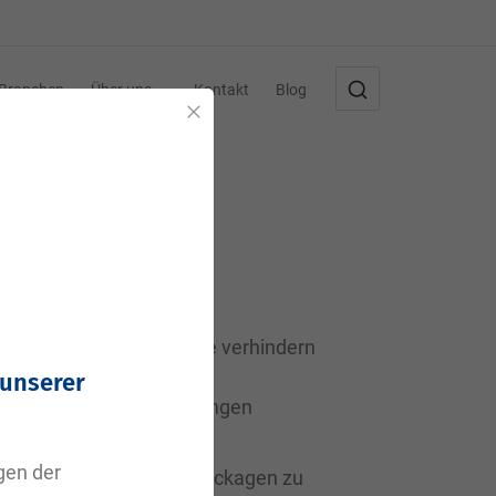
Branchen
Über uns
Kontakt
Blog
Schließen
on Druckluftsystemen. Sie verhindern
 Hier sind die typischen
 unserer
cheidenden Dichtungslösungen
agen der
frechtzuerhalten und Leckagen zu