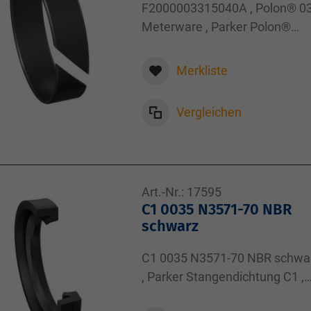
F2000003315040A , Polon® 0
Meterware , Parker Polon®
Führungsband F2 , 4,00x1,55
Merkliste
Vergleichen
Art.-Nr.:
17595
C1 0035 N3571-70 NBR
schwarz
C1 0035 N3571-70 NBR schwa
, Parker Stangendichtung C1 ,
5,00x9,00x2,50