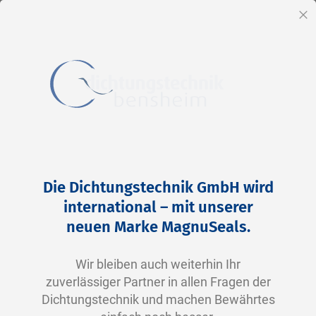
DE
Sc
Direkt
Home
Services
Notfall-Installations-Service
zum
Die Dichtungstechnik GmbH wird
Inhalt
international – mit unserer
neuen Marke MagnuSeals.
Wir bleiben auch weiterhin Ihr
zuverlässiger Partner in allen Fragen der
Dichtungstechnik und machen Bewährtes