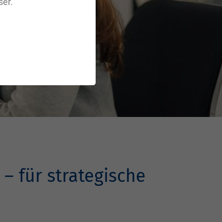
er.
– für strategische