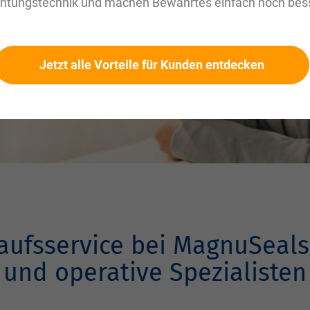
chtungstechnik und machen Bewährtes einfach noch bess
Jetzt alle Vorteile für Kunden entdecken
kaufsservice bei MagnuSeals 
und operative Spezialisten