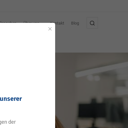
Branchen
Über uns
Kontakt
Blog
Schließen
 unserer
agen der