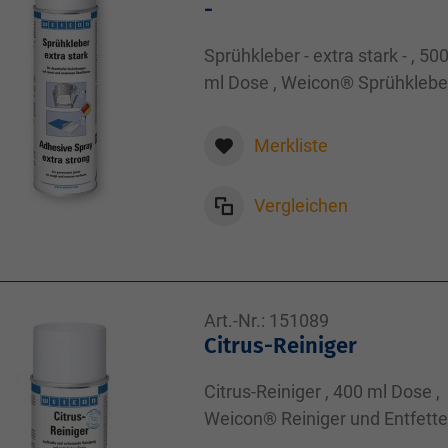
-
Sprühkleber - extra stark - , 50
ml Dose , Weicon® Sprühkleber
500,00
Merkliste
Vergleichen
Art.-Nr.:
151089
Citrus-Reiniger
Citrus-Reiniger , 400 ml Dose ,
Weicon® Reiniger und Entfetter
400,00