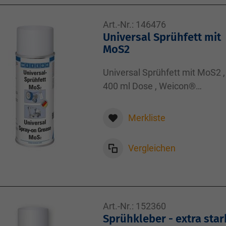
Art.-Nr.:
146476
Universal Sprühfett mit
MoS2
Universal Sprühfett mit MoS2 ,
400 ml Dose , Weicon®
Fettspray , 400,00
Merkliste
Vergleichen
Art.-Nr.:
152360
Sprühkleber - extra star