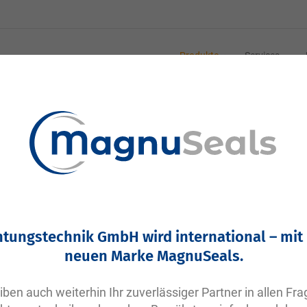
Produkte
Services
ys
e und zum Schutz von Bauteilen vor und nach der Montage
htungstechnik GmbH wird international – mit
neuen Marke MagnuSeals.
emsenreiniger, Kontaktreiniger)
iben auch weiterhin Ihr zuverlässiger Partner in allen Fr
ß