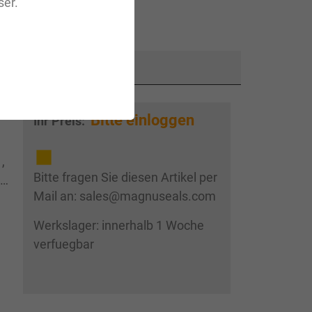
er.
3
Bitte einloggen
Ihr Preis:
,
Bitte fragen Sie diesen Artikel per
 ,
Mail an: sales@magnuseals.com
Werkslager: innerhalb 1 Woche
verfuegbar