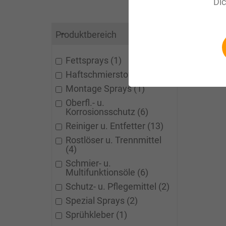
Di
1-10 vo
Produktbereich
Anzeigen
Fettsprays
1
Haftschmierstoffe
1
Montage Sprays
1
Oberfl.- u.
Korrosionsschutz
6
Reiniger u. Entfetter
13
Rostlöser u. Trennmittel
4
Schmier- u.
Multifunktionsöle
6
Schutz- u. Pflegemittel
2
Spezial Sprays
2
Sprühkleber
1