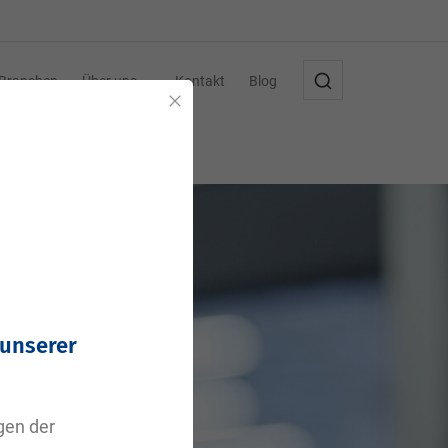
Branchen
Über uns
Kontakt
Blog
Schließen
 unserer
agen der