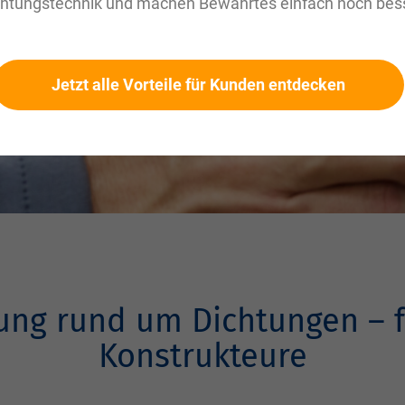
chtungstechnik und machen Bewährtes einfach noch bess
atung
Jetzt alle Vorteile für Kunden entdecken
ung rund um Dichtungen – f
Konstrukteure