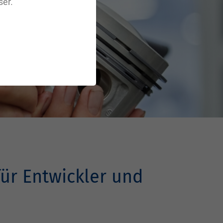
er.
ür Entwickler und