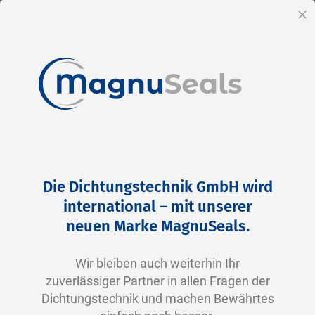
DE
Sc
Direkt
Home
Produkte
Hydraulik
Kolbendichtung
zum
Kolbendichtung
Die Dichtungstechnik GmbH wird
Inhalt
international – mit unserer
Kolbendichtungen – Effiziente Abdichtung in
neuen Marke MagnuSeals.
Hydraulik- und Pneumatiksystemen
Wir bleiben auch weiterhin Ihr
Kolbendichtungen, auch bekannt als
Kolbenringe
oder
zuverlässiger Partner in allen Fragen der
Kolbenmanschetten
, spielen eine entscheidende Rolle in
Dichtungstechnik und machen Bewährtes
hydraulischen
und
pneumatischen Systemen
. Sie bieten