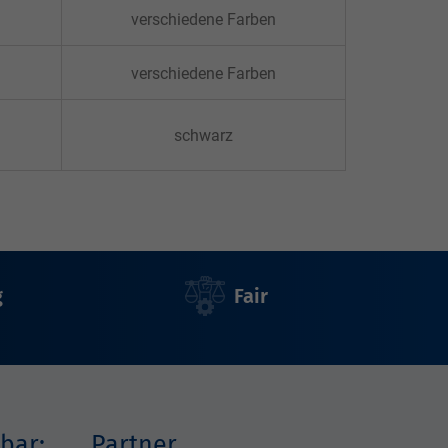
verschiedene Farben
verschiedene Farben
schwarz
g
Fair
bar:
Partner