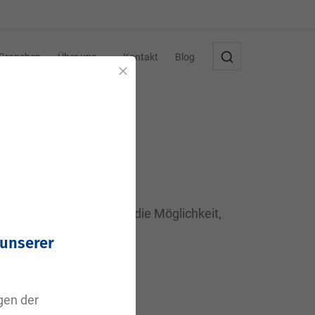
Branchen
Über uns
Kontakt
Blog
Schließen
oblem - hier haben Sie die Möglichkeit,
den uns bei Ihnen.
 unserer
agen der