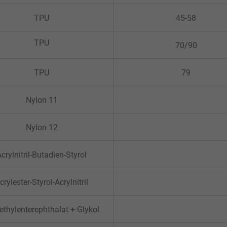
TPU
45-58
TPU
70/90
TPU
79
Nylon 11
Nylon 12
crylnitril-Butadien-Styrol
crylester-Styrol-Acrylnitril
ethylenterephthalat + Glykol