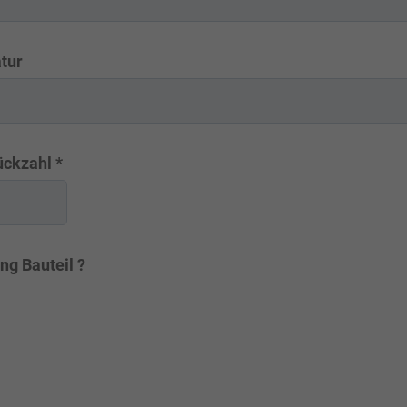
tur
ückzahl
*
ng Bauteil
?