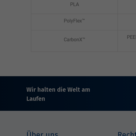
PLA
PolyFlex™
PEEK
CarbonX™
Wir halten die Welt am
Laufen
Über uns
Recht