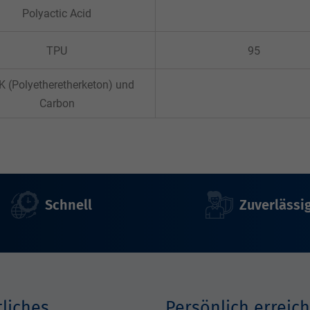
Polyactic Acid
TPU
95
 (Polyetheretherketon) und
Carbon
Schnell
Zuverlässi
liches
Persönlich erreich