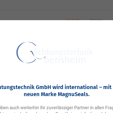
Produkte
Services
mit unserem Standard-Sortiment abdecken können? Kein Pr
ziert zu übermitteln. Wir prüfen diese umgehend und mel
htungstechnik GmbH wird international – mit
neuen Marke MagnuSeals.
iben auch weiterhin Ihr zuverlässiger Partner in allen Fr
e Dichtung