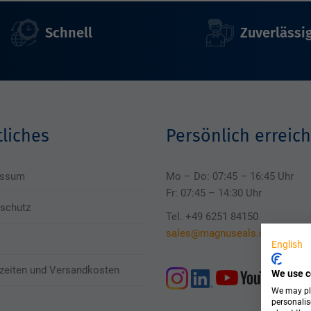
Schnell
Zuverlässi
liches
Persönlich erreich
essum
Mo – Do: 07:45 – 16:45 Uhr
Fr: 07:45 – 14:30 Uhr
schutz
Tel. +49 6251 84150
sales@magnuseals.com
English
rzeiten und Versandkosten
We use c
We may pla
personalis