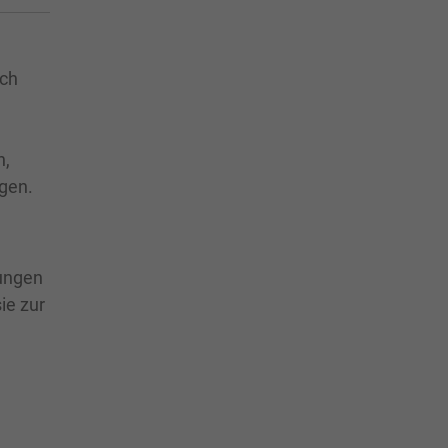
ich
n,
ngen.
tungen
ie zur