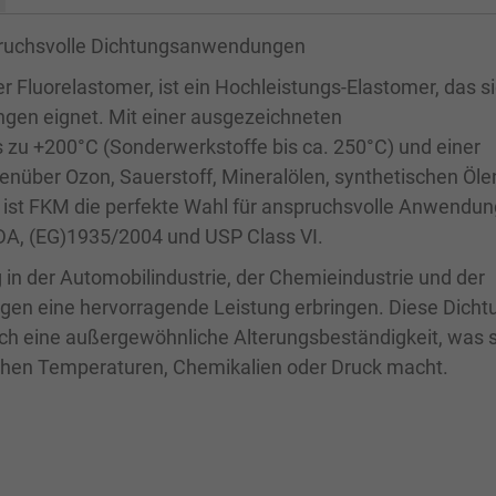
pruchsvolle Dichtungsanwendungen
 Fluorelastomer, ist ein Hochleistungs-Elastomer, das s
gen eignet. Mit einer ausgezeichneten
s zu +200°C (Sonderwerkstoffe bis ca. 250°C) und einer
nüber Ozon, Sauerstoff, Mineralölen, synthetischen Öle
 ist FKM die perfekte Wahl für anspruchsvolle Anwendu
DA, (EG)1935/2004 und USP Class VI.
n der Automobilindustrie, der Chemieindustrie und der
ngen eine hervorragende Leistung erbringen. Diese Dich
auch eine außergewöhnliche Alterungsbeständigkeit, was s
hen Temperaturen, Chemikalien oder Druck macht.