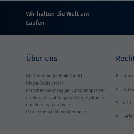
Wir halten die Welt am
Laufen
Über uns
Recht
Die Dichtungstechnik GmbH |
Impr
MagnuSeals ist Ihr
Daten
branchenunabhängiger Ansprechpartner
im Bereich Dichtungstechnik, Hydraulik-
AGB
und Pneumatik- sowie
Produktentwicklungslösungen.
Liefe