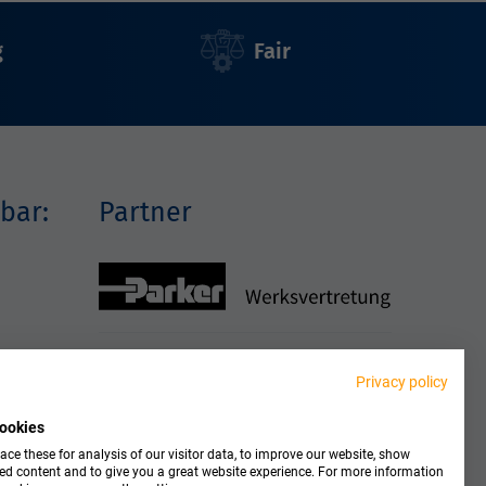
g
Fair
bar:
Partner
Privacy policy
ookies
ce these for analysis of our visitor data, to improve our website, show
ed content and to give you a great website experience. For more information