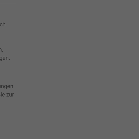
ich
n,
ngen.
tungen
ie zur