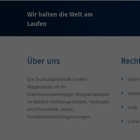
Wir halten die Welt am
Laufen
Über uns
Recht
Die Dichtungstechnik GmbH |
Impr
MagnuSeals ist Ihr
Daten
branchenunabhängiger Ansprechpartner
im Bereich Dichtungstechnik, Hydraulik-
AGB
und Pneumatik- sowie
Produktentwicklungslösungen.
Liefe