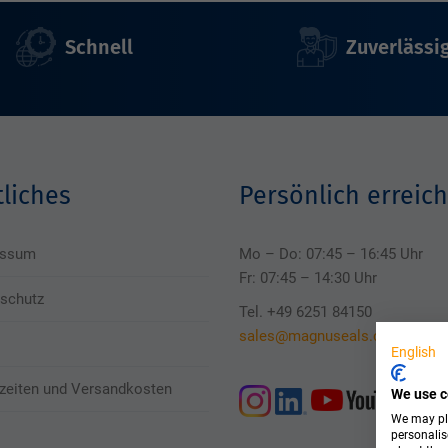
Schnell
Zuverlässi
liches
Persönlich erreich
essum
Mo – Do: 07:45 – 16:45 Uhr
Fr: 07:45 – 14:30 Uhr
schutz
Tel. +49 6251 84150
sales@magnuseals.com
English
rzeiten und Versandkosten
We use c
We may pla
personalis