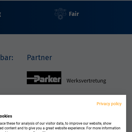
g
Fair
bar:
Partner
Privacy policy
ookies
ce these for analysis of our visitor data, to improve our website, show
ed content and to give you a great website experience. For more information