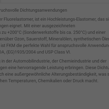
pruchsvolle Dichtungsanwendungen
 Fluorelastomer, ist ein Hochleistungs-Elastomer, das s
gen eignet. Mit einer ausgezeichneten
s zu +200°C (Sonderwerkstoffe bis ca. 250°C) und einer
nüber Ozon, Sauerstoff, Mineralölen, synthetischen Öle
 ist FKM die perfekte Wahl für anspruchsvolle Anwendu
DA, (EG)1935/2004 und USP Class VI.
n der Automobilindustrie, der Chemieindustrie und der
ngen eine hervorragende Leistung erbringen. Diese Dich
auch eine außergewöhnliche Alterungsbeständigkeit, was s
hen Temperaturen, Chemikalien oder Druck macht.