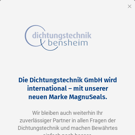
DE
Sc
Direkt
Home
2-0024 N0674-70 NBR schwarz
zum
Zum
Die Dichtungstechnik GmbH wird
Inhalt
Ende
international – mit unserer
der
neuen Marke MagnuSeals.
Bildergalerie
springen
Wir bleiben auch weiterhin Ihr
zuverlässiger Partner in allen Fragen der
Dichtungstechnik und machen Bewährtes