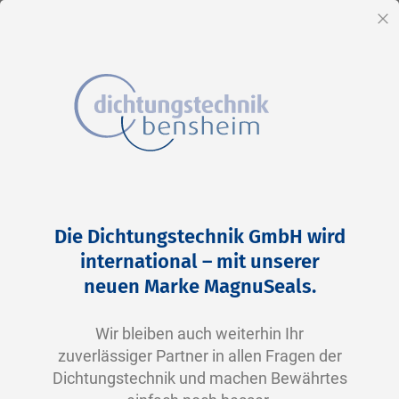
DE
Sc
Direkt
Home
2-0024 V0747-75 FKM schwarz
zum
Zum
Die Dichtungstechnik GmbH wird
Inhalt
Ende
international – mit unserer
der
neuen Marke MagnuSeals.
Bildergalerie
springen
Wir bleiben auch weiterhin Ihr
zuverlässiger Partner in allen Fragen der
Dichtungstechnik und machen Bewährtes