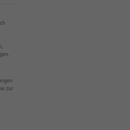
ich
n,
ngen.
tungen
ie zur