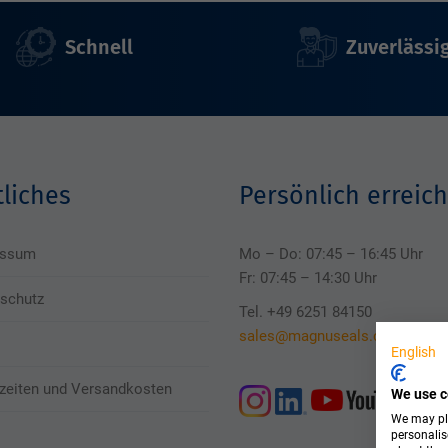
Schnell
Zuverlässi
liches
Persönlich erreich
essum
Mo – Do: 07:45 – 16:45 Uhr
Fr: 07:45 – 14:30 Uhr
schutz
Tel. +49 6251 84150
sales@magnuseals.com
English
rzeiten und Versandkosten
We use c
We may pla
personalis