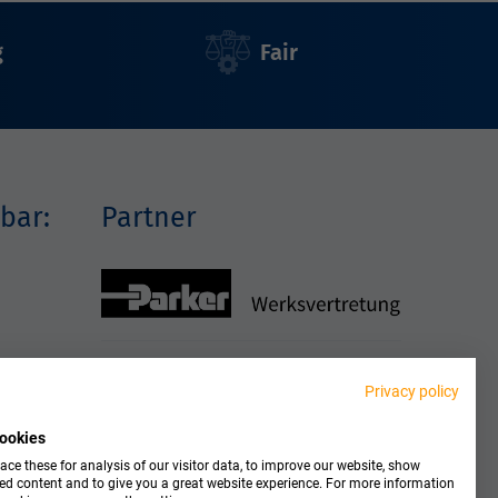
g
Fair
bar:
Partner
Privacy policy
ookies
ce these for analysis of our visitor data, to improve our website, show
ed content and to give you a great website experience. For more information