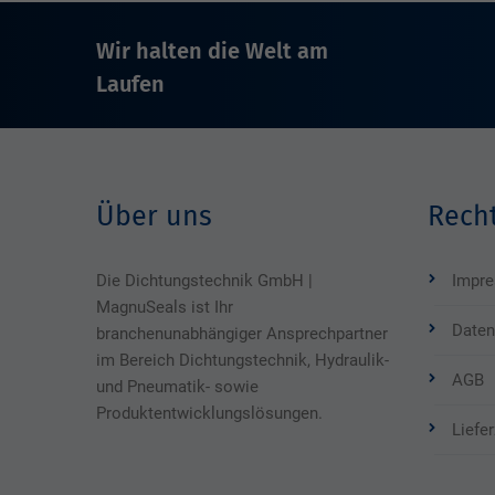
Wir halten die Welt am
Laufen
Über uns
Recht
Die Dichtungstechnik GmbH |
Impr
MagnuSeals ist Ihr
Daten
branchenunabhängiger Ansprechpartner
im Bereich Dichtungstechnik, Hydraulik-
AGB
und Pneumatik- sowie
Produktentwicklungslösungen.
Liefe