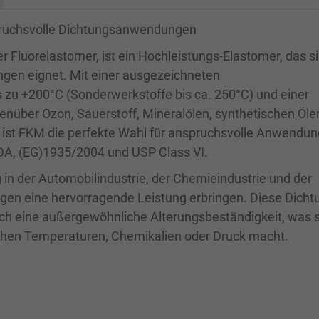
pruchsvolle Dichtungsanwendungen
 Fluorelastomer, ist ein Hochleistungs-Elastomer, das s
gen eignet. Mit einer ausgezeichneten
s zu +200°C (Sonderwerkstoffe bis ca. 250°C) und einer
nüber Ozon, Sauerstoff, Mineralölen, synthetischen Öle
 ist FKM die perfekte Wahl für anspruchsvolle Anwendu
DA, (EG)1935/2004 und USP Class VI.
n der Automobilindustrie, der Chemieindustrie und der
ngen eine hervorragende Leistung erbringen. Diese Dich
auch eine außergewöhnliche Alterungsbeständigkeit, was s
hen Temperaturen, Chemikalien oder Druck macht.