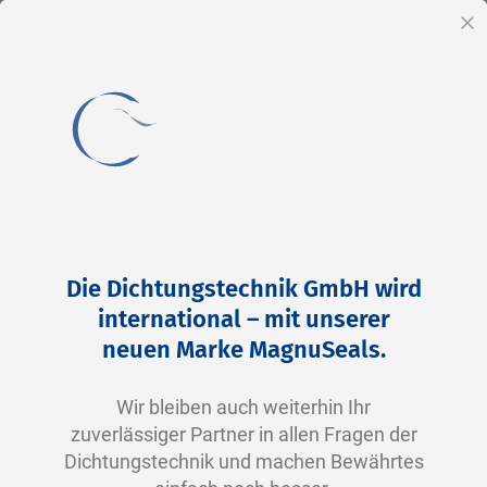
DE
Sc
Direkt
Home
2-0028 N0674-70 NBR schwarz
zum
Zum
Die Dichtungstechnik GmbH wird
Inhalt
Ende
international – mit unserer
der
neuen Marke MagnuSeals.
Bildergalerie
springen
Wir bleiben auch weiterhin Ihr
zuverlässiger Partner in allen Fragen der
Dichtungstechnik und machen Bewährtes