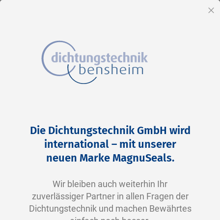
DE
Sc
Direkt
Home
2-0031 V0747-75 FKM schwarz
zum
Zum
Die Dichtungstechnik GmbH wird
Inhalt
Ende
international – mit unserer
der
neuen Marke MagnuSeals.
Bildergalerie
springen
Wir bleiben auch weiterhin Ihr
zuverlässiger Partner in allen Fragen der
Dichtungstechnik und machen Bewährtes