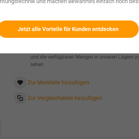
chtungstechnik und machen Bewährtes einfach noch bess
zzgl. MwSt. Informationen zu
Versandkosten und Lieferze
Werkslager: innerhalb 1 Woche verfuegbar
Verfügbar
Jetzt alle Vorteile für Kunden entdecken
Bitte loggen Sie sich ein
, um Ihre persönlichen Pre
und die verfügbaren Mengen in unseren Lägern z
sehen.
Zur Merkliste hinzufügen
Zur Vergleichsliste hinzufügen