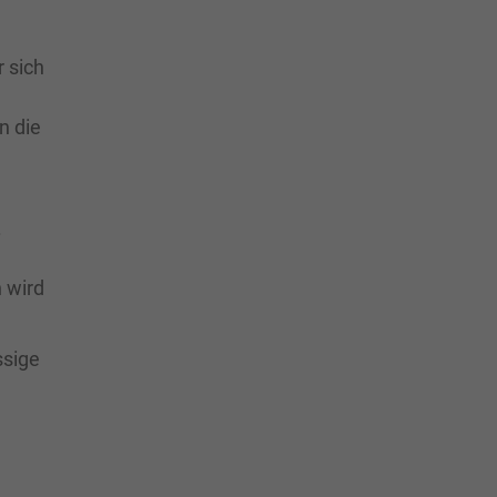
r sich
n die
.
 wird
ssige