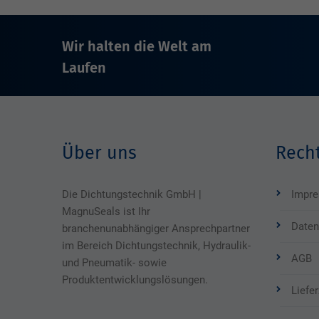
Wir halten die Welt am
Laufen
Über uns
Recht
Die Dichtungstechnik GmbH |
Impr
MagnuSeals ist Ihr
Daten
branchenunabhängiger Ansprechpartner
im Bereich Dichtungstechnik, Hydraulik-
AGB
und Pneumatik- sowie
Produktentwicklungslösungen.
Liefe