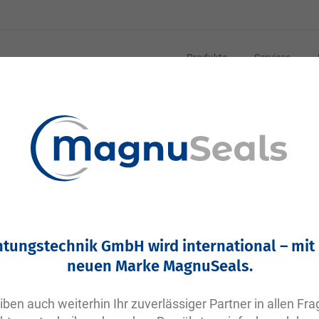
Produkte
Services
2-0045 N0674-70 NBR schwarz | DVGW DIN EN549
VP406 | Parker O-Ring NBR | 101,32x1,78
Ihre Artikelnummer:
htungstechnik GmbH wird international – mit
Keine Angabe
neuen Marke MagnuSeals.
Artikelnummer
10540
iben auch weiterhin Ihr zuverlässiger Partner in allen Fr
Bitte einloggen
Ihr Preis: