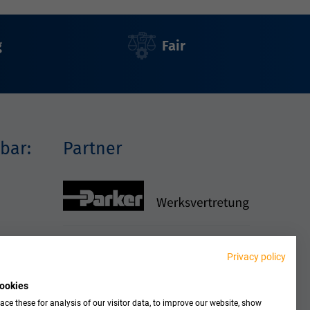
g
Fair
bar:
Partner
Privacy policy
ookies
ce these for analysis of our visitor data, to improve our website, show