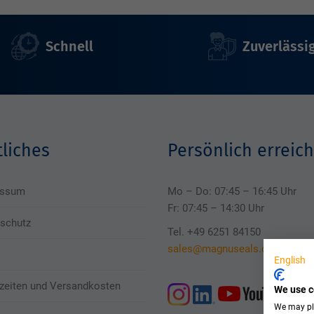
Schnell
Zuverlässi
liches
Persönlich erreich
essum
Mo – Do: 07:45 – 16:45 Uhr
Fr: 07:45 – 14:30 Uhr
schutz
Tel. +49 6251 84150
sales@magnuseals.com
English
rzeiten und Versandkosten
We use c
We may pla