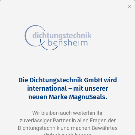
DE
Sc
Direkt
Home
2-0111 N0674-70 NBR schwarz
zum
Zum
Die Dichtungstechnik GmbH wird
Inhalt
Ende
international – mit unserer
der
neuen Marke MagnuSeals.
Bildergalerie
springen
Wir bleiben auch weiterhin Ihr
zuverlässiger Partner in allen Fragen der
Dichtungstechnik und machen Bewährtes