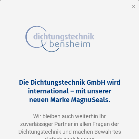
DE
Sc
Direkt
Home
2-0117 V0747-75 FKM schwarz
zum
Zum
Die Dichtungstechnik GmbH wird
Inhalt
Ende
international – mit unserer
der
neuen Marke MagnuSeals.
Bildergalerie
springen
Wir bleiben auch weiterhin Ihr
zuverlässiger Partner in allen Fragen der
Dichtungstechnik und machen Bewährtes