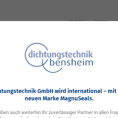
Produkte
Services
2-0121 N0674-70 NBR schwarz | DVGW DIN EN549
VP406 | Parker O-Ring NBR | 26,64x2,62
Ihre Artikelnummer:
htungstechnik GmbH wird international – mit
Keine Angabe
neuen Marke MagnuSeals.
Artikelnummer
10283
iben auch weiterhin Ihr zuverlässiger Partner in allen Fr
Bitte einloggen
Ihr Preis: