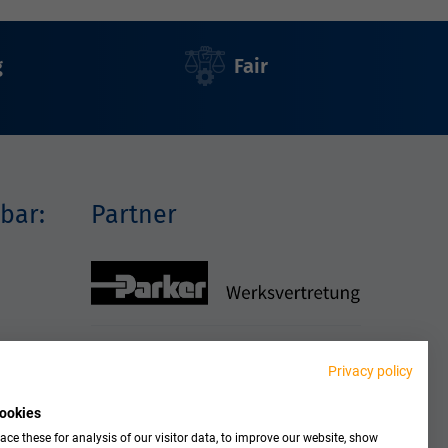
g
Fair
bar:
Partner
Privacy policy
ookies
ce these for analysis of our visitor data, to improve our website, show