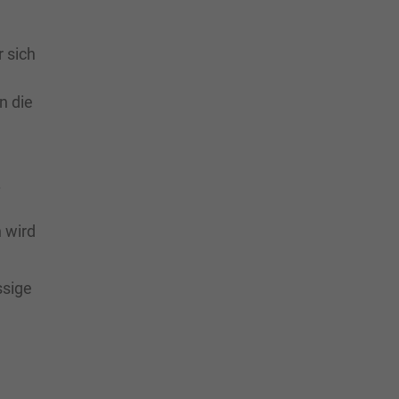
r sich
n die
.
 wird
ssige