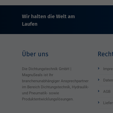
Wir halten die Welt am
Laufen
Über uns
Recht
Die Dichtungstechnik GmbH |
Impr
MagnuSeals ist Ihr
Daten
branchenunabhängiger Ansprechpartner
im Bereich Dichtungstechnik, Hydraulik-
AGB
und Pneumatik- sowie
Produktentwicklungslösungen.
Liefe