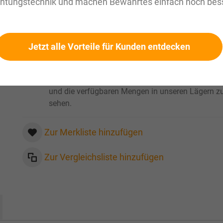
chtungstechnik und machen Bewährtes einfach noch bess
zzgl. MwSt. Informationen zu
Versandkosten und Lieferze
Werkslager: innerhalb 1 Woche verfuegbar
Verfügbar
Jetzt alle Vorteile für Kunden entdecken
Bitte loggen Sie sich ein
, um Ihre persönlichen Pre
und die verfügbaren Mengen in unseren Lägern z
sehen.
Zur Merkliste hinzufügen
Zur Vergleichsliste hinzufügen