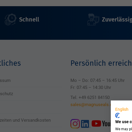
Schnell
Zuverlässi
liches
Persönlich erreich
essum
Mo – Do: 07:45 – 16:45 Uhr
Fr: 07:45 – 14:30 Uhr
schutz
Tel. +49 6251 84150
sales@magnuseals.com
English
rzeiten und Versandkosten
We use c
We may pla