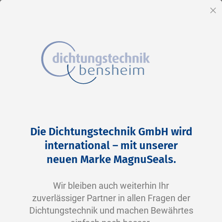
DE
Sc
Direkt
Home
2-0133 V0747-75 FKM schwarz
zum
Zum
Die Dichtungstechnik GmbH wird
Inhalt
Ende
international – mit unserer
der
neuen Marke MagnuSeals.
Bildergalerie
springen
Wir bleiben auch weiterhin Ihr
zuverlässiger Partner in allen Fragen der
Dichtungstechnik und machen Bewährtes