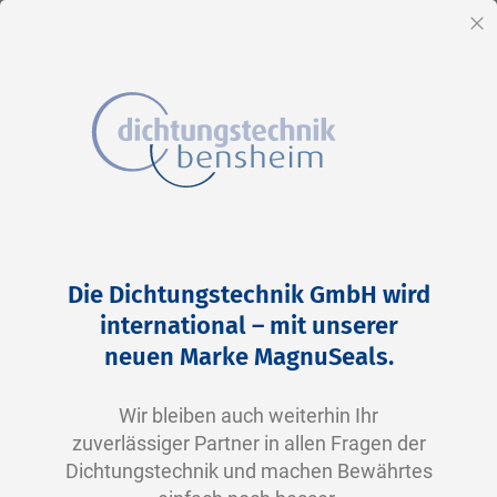
DE
Sc
Direkt
Home
2-0145 N0674-70 NBR schwarz
zum
Zum
Die Dichtungstechnik GmbH wird
Inhalt
Ende
international – mit unserer
der
neuen Marke MagnuSeals.
Bildergalerie
springen
Wir bleiben auch weiterhin Ihr
zuverlässiger Partner in allen Fragen der
Dichtungstechnik und machen Bewährtes