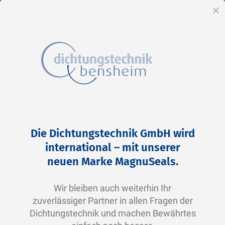
DE
Sc
Direkt
Home
2-0212 V0747-75 FKM schwarz
zum
Zum
Die Dichtungstechnik GmbH wird
Inhalt
Ende
international – mit unserer
der
neuen Marke MagnuSeals.
Bildergalerie
springen
Wir bleiben auch weiterhin Ihr
zuverlässiger Partner in allen Fragen der
Dichtungstechnik und machen Bewährtes