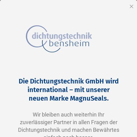
DE
Sc
Direkt
Home
2-0216 V0747-75 FKM schwarz
zum
Zum
Die Dichtungstechnik GmbH wird
Inhalt
Ende
international – mit unserer
der
neuen Marke MagnuSeals.
Bildergalerie
springen
Wir bleiben auch weiterhin Ihr
zuverlässiger Partner in allen Fragen der
Dichtungstechnik und machen Bewährtes