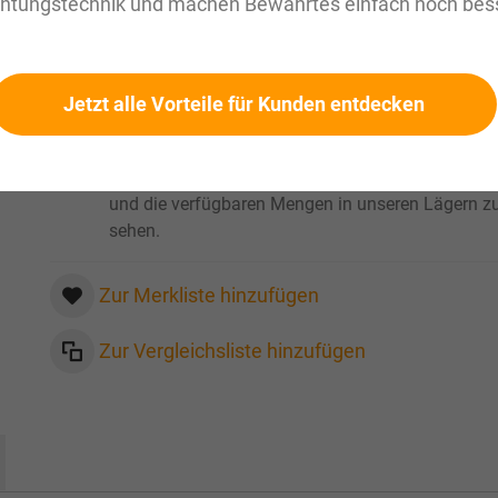
chtungstechnik und machen Bewährtes einfach noch bess
zzgl. MwSt. Informationen zu
Versandkosten und Lieferze
Werkslager: innerhalb 1 Woche verfuegbar
Verfügbar
Jetzt alle Vorteile für Kunden entdecken
Bitte loggen Sie sich ein
, um Ihre persönlichen Pre
und die verfügbaren Mengen in unseren Lägern z
sehen.
Zur Merkliste hinzufügen
Zur Vergleichsliste hinzufügen