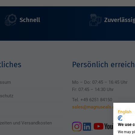
Schnell
Zuverlässi
liches
Persönlich erreich
essum
Mo – Do: 07:45 – 16:45 Uhr
Fr: 07:45 – 14:30 Uhr
schutz
Tel. +49 6251 84150
sales@magnuseals.com
English
rzeiten und Versandkosten
We use c
We may pla