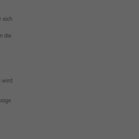
r sich
n die
.
 wird
ssige