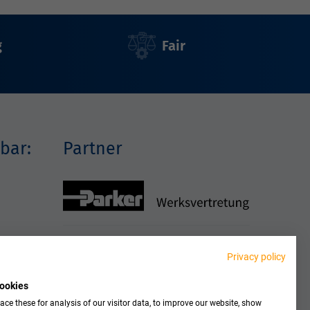
g
Fair
bar:
Partner
Privacy policy
ookies
ce these for analysis of our visitor data, to improve our website, show