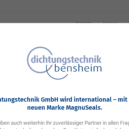
Produkte
Services
2-0217 N0674-70 NBR schwarz | DVGW DIN EN549
VP406 | Parker O-Ring NBR | 29,74x3,53
Ihre Artikelnummer:
htungstechnik GmbH wird international – mit
Keine Angabe
neuen Marke MagnuSeals.
Artikelnummer
10305
iben auch weiterhin Ihr zuverlässiger Partner in allen Fr
Bitte einloggen
Ihr Preis: