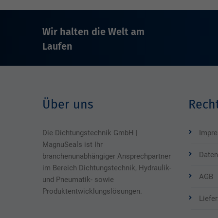
Wir halten die Welt am
Laufen
Über uns
Recht
Die Dichtungstechnik GmbH |
Impr
MagnuSeals ist Ihr
Daten
branchenunabhängiger Ansprechpartner
im Bereich Dichtungstechnik, Hydraulik-
AGB
und Pneumatik- sowie
Produktentwicklungslösungen.
Liefe