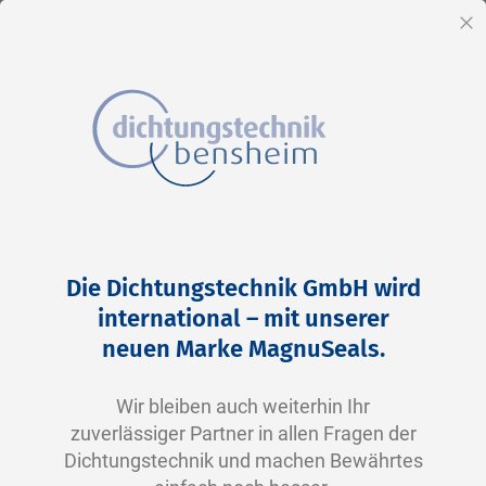
DE
Sc
Direkt
Home
2-0217 V0747-75 FKM schwarz
zum
Zum
Die Dichtungstechnik GmbH wird
Inhalt
Ende
international – mit unserer
der
neuen Marke MagnuSeals.
Bildergalerie
springen
Wir bleiben auch weiterhin Ihr
zuverlässiger Partner in allen Fragen der
Dichtungstechnik und machen Bewährtes