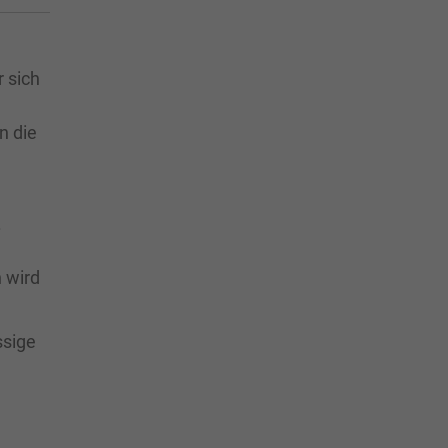
r sich
n die
.
 wird
ssige