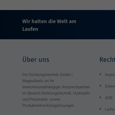
Wir halten die Welt am
Laufen
Über uns
Recht
Die Dichtungstechnik GmbH |
Impr
MagnuSeals ist Ihr
Daten
branchenunabhängiger Ansprechpartner
im Bereich Dichtungstechnik, Hydraulik-
AGB
und Pneumatik- sowie
Produktentwicklungslösungen.
Liefe