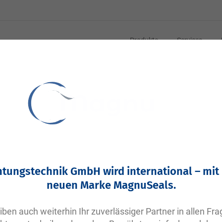
Produkte
Services
2-0226 N0674-70 NBR schwarz | DVGW DIN EN549
VP406 | Parker O-Ring NBR | 50,39x3,53
Ihre Artikelnummer:
htungstechnik GmbH wird international – mit
Keine Angabe
neuen Marke MagnuSeals.
Artikelnummer
10406
iben auch weiterhin Ihr zuverlässiger Partner in allen Fr
Bitte einloggen
Ihr Preis: