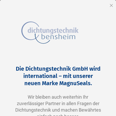
DE
Sc
Direkt
Home
2-0227 N0674-70 NBR schwarz
zum
Zum
Die Dichtungstechnik GmbH wird
Inhalt
Ende
international – mit unserer
der
neuen Marke MagnuSeals.
Bildergalerie
springen
Wir bleiben auch weiterhin Ihr
zuverlässiger Partner in allen Fragen der
Dichtungstechnik und machen Bewährtes