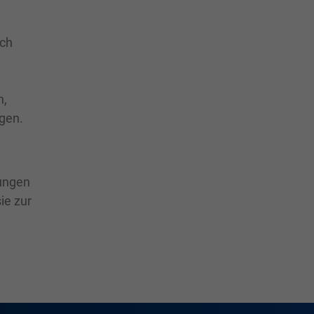
ich
n,
ngen.
tungen
ie zur