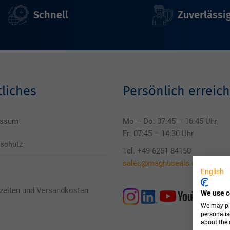
Schnell
Zuverlässi
liches
Persönlich erreich
essum
Mo – Do: 07:45 – 16:45 Uhr
Fr: 07:45 – 14:30 Uhr
schutz
Tel. +49 6251 84150
sales@magnuseals.com
English
rzeiten und Versandkosten
We use c
We may pla
personalis
about the 