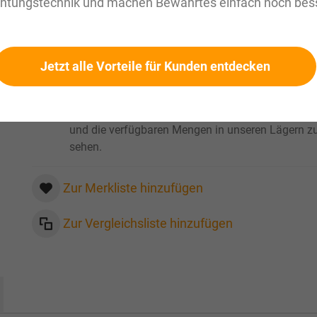
chtungstechnik und machen Bewährtes einfach noch bess
zzgl. MwSt. Informationen zu
Versandkosten und Lieferze
Werkslager: innerhalb 1 Woche verfuegbar
Verfügbar
Jetzt alle Vorteile für Kunden entdecken
Bitte loggen Sie sich ein
, um Ihre persönlichen Pre
und die verfügbaren Mengen in unseren Lägern z
sehen.
Zur Merkliste hinzufügen
Zur Vergleichsliste hinzufügen