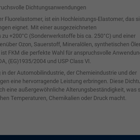
pruchsvolle Dichtungsanwendungen
 Fluorelastomer, ist ein Hochleistungs-Elastomer, das s
gen eignet. Mit einer ausgezeichneten
s zu +200°C (Sonderwerkstoffe bis ca. 250°C) und einer
nüber Ozon, Sauerstoff, Mineralölen, synthetischen Öle
 ist FKM die perfekte Wahl für anspruchsvolle Anwendu
DA, (EG)1935/2004 und USP Class VI.
n der Automobilindustrie, der Chemieindustrie und der
ngen eine hervorragende Leistung erbringen. Diese Dich
auch eine außergewöhnliche Alterungsbeständigkeit, was s
hen Temperaturen, Chemikalien oder Druck macht.