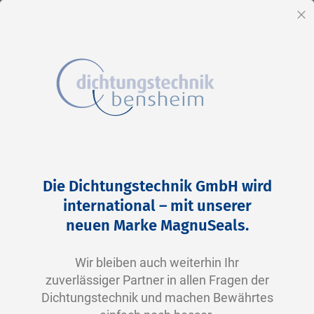
DE
Sc
Direkt
Home
2-0239 N0674-70 NBR schwarz
zum
Zum
Die Dichtungstechnik GmbH wird
Inhalt
Ende
international – mit unserer
der
neuen Marke MagnuSeals.
Bildergalerie
springen
Wir bleiben auch weiterhin Ihr
zuverlässiger Partner in allen Fragen der
Dichtungstechnik und machen Bewährtes