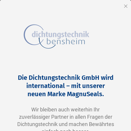
DE
Sc
Direkt
zum
Zum
Die Dichtungstechnik GmbH wird
Inhalt
Ende
international – mit unserer
der
neuen Marke MagnuSeals.
Bildergalerie
springen
Wir bleiben auch weiterhin Ihr
zuverlässiger Partner in allen Fragen der
Dichtungstechnik und machen Bewährtes