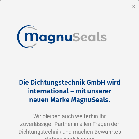
DE
Sc
Direkt
Home
2-0246 V0747-75 FKM schwarz
zum
Zum
Die Dichtungstechnik GmbH wird
Inhalt
Ende
international – mit unserer
der
neuen Marke MagnuSeals.
Bildergalerie
springen
Wir bleiben auch weiterhin Ihr
zuverlässiger Partner in allen Fragen der
Dichtungstechnik und machen Bewährtes