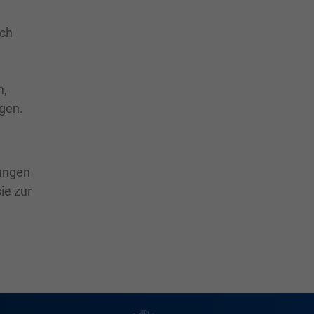
ich
n,
ngen.
tungen
ie zur