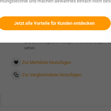
chtungstechnik und machen Bewährtes einfach noch bess
zzgl. MwSt. Informationen zu
Versandkosten und Lieferze
Bitte fragen Sie diesen Artikel per Mail an:
sales@magnuseals.com
Jetzt alle Vorteile für Kunden entdecken
Bitte loggen Sie sich ein
, um Ihre persönlichen Pre
und die verfügbaren Mengen in unseren Lägern z
sehen.
Zur Merkliste hinzufügen
Zur Vergleichsliste hinzufügen