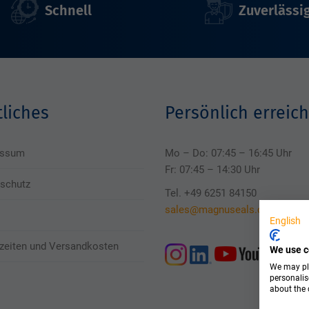
Schnell
Zuverlässi
liches
Persönlich erreich
essum
Mo – Do: 07:45 – 16:45 Uhr
Fr: 07:45 – 14:30 Uhr
schutz
Tel. +49 6251 84150
sales@magnuseals.com
English
rzeiten und Versandkosten
We use c
We may pla
personalis
about the 