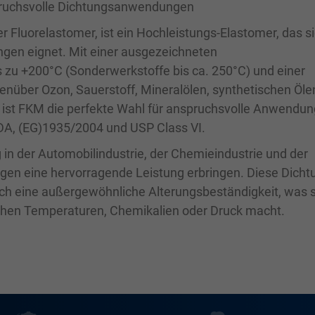
pruchsvolle Dichtungsanwendungen
 Fluorelastomer, ist ein Hochleistungs-Elastomer, das s
gen eignet. Mit einer ausgezeichneten
s zu +200°C (Sonderwerkstoffe bis ca. 250°C) und einer
nüber Ozon, Sauerstoff, Mineralölen, synthetischen Öle
 ist FKM die perfekte Wahl für anspruchsvolle Anwendu
DA, (EG)1935/2004 und USP Class VI.
n der Automobilindustrie, der Chemieindustrie und der
ngen eine hervorragende Leistung erbringen. Diese Dich
auch eine außergewöhnliche Alterungsbeständigkeit, was s
hen Temperaturen, Chemikalien oder Druck macht.