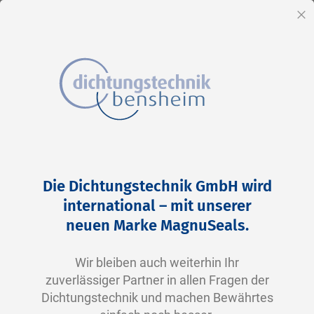
DE
Sc
Direkt
Home
2-0250 N0674-70 NBR schwarz
zum
Zum
Die Dichtungstechnik GmbH wird
Inhalt
Ende
international – mit unserer
der
neuen Marke MagnuSeals.
Bildergalerie
springen
Wir bleiben auch weiterhin Ihr
zuverlässiger Partner in allen Fragen der
Dichtungstechnik und machen Bewährtes