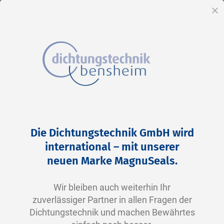
DE
Sc
Direkt
Home
2-0261 N0674-70 NBR schwarz
zum
Zum
Die Dichtungstechnik GmbH wird
Inhalt
Ende
international – mit unserer
der
neuen Marke MagnuSeals.
Bildergalerie
springen
Wir bleiben auch weiterhin Ihr
zuverlässiger Partner in allen Fragen der
Dichtungstechnik und machen Bewährtes