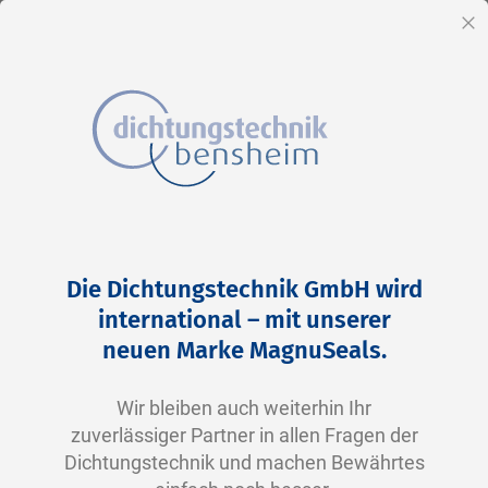
DE
Sc
Direkt
Home
2-0263 N0674-70 NBR schwarz
zum
Zum
Die Dichtungstechnik GmbH wird
Inhalt
Ende
international – mit unserer
der
neuen Marke MagnuSeals.
Bildergalerie
springen
Wir bleiben auch weiterhin Ihr
zuverlässiger Partner in allen Fragen der
Dichtungstechnik und machen Bewährtes