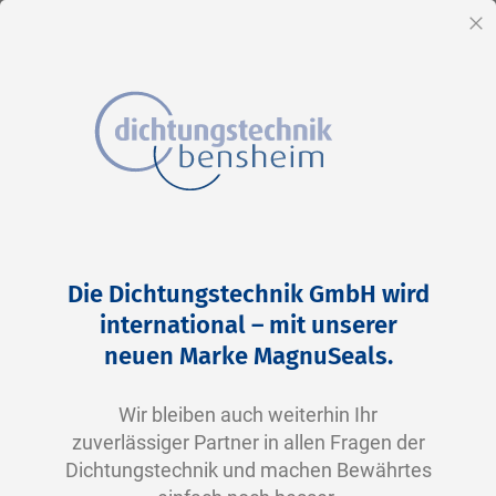
DE
Sc
Direkt
Home
2-0265 N0674-70 NBR schwarz
zum
Zum
Die Dichtungstechnik GmbH wird
Inhalt
Ende
international – mit unserer
der
neuen Marke MagnuSeals.
Bildergalerie
springen
Wir bleiben auch weiterhin Ihr
zuverlässiger Partner in allen Fragen der
Dichtungstechnik und machen Bewährtes