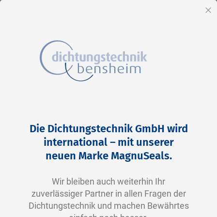
DE
Sc
Direkt
Home
2-0325 V0747-75 FKM schwarz
zum
Zum
Die Dichtungstechnik GmbH wird
Inhalt
Ende
international – mit unserer
der
neuen Marke MagnuSeals.
Bildergalerie
springen
Wir bleiben auch weiterhin Ihr
zuverlässiger Partner in allen Fragen der
Dichtungstechnik und machen Bewährtes