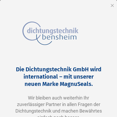
DE
Sc
Direkt
Home
2-0328 N0674-70 NBR schwarz
zum
Zum
Die Dichtungstechnik GmbH wird
Inhalt
Ende
international – mit unserer
der
neuen Marke MagnuSeals.
Bildergalerie
springen
Wir bleiben auch weiterhin Ihr
zuverlässiger Partner in allen Fragen der
Dichtungstechnik und machen Bewährtes