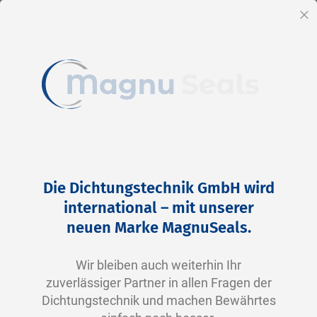
DE
Sc
Direkt
Home
2-0334 N0674-70 NBR schwarz
zum
Zum
Die Dichtungstechnik GmbH wird
Inhalt
Ende
international – mit unserer
der
neuen Marke MagnuSeals.
Bildergalerie
springen
Wir bleiben auch weiterhin Ihr
zuverlässiger Partner in allen Fragen der
Dichtungstechnik und machen Bewährtes