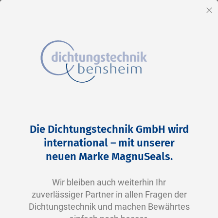
DE
Sc
Direkt
Home
2-0344 N0674-70 NBR schwarz
zum
Zum
Die Dichtungstechnik GmbH wird
Inhalt
Ende
international – mit unserer
der
neuen Marke MagnuSeals.
Bildergalerie
springen
Wir bleiben auch weiterhin Ihr
zuverlässiger Partner in allen Fragen der
Dichtungstechnik und machen Bewährtes