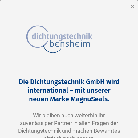
DE
Sc
Direkt
Home
2-0346 N0674-70 NBR schwarz
zum
Zum
Die Dichtungstechnik GmbH wird
Inhalt
Ende
international – mit unserer
der
neuen Marke MagnuSeals.
Bildergalerie
springen
Wir bleiben auch weiterhin Ihr
zuverlässiger Partner in allen Fragen der
Dichtungstechnik und machen Bewährtes