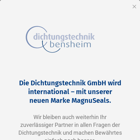
DE
Sc
Direkt
Home
2-0378 V0747-75 FKM schwarz
zum
Zum
Die Dichtungstechnik GmbH wird
Inhalt
Ende
international – mit unserer
der
neuen Marke MagnuSeals.
Bildergalerie
springen
Wir bleiben auch weiterhin Ihr
zuverlässiger Partner in allen Fragen der
Dichtungstechnik und machen Bewährtes