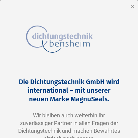
DE
Sc
Direkt
Home
2-0379 N0674-70 NBR schwarz
zum
Zum
Die Dichtungstechnik GmbH wird
Inhalt
Ende
international – mit unserer
der
neuen Marke MagnuSeals.
Bildergalerie
springen
Wir bleiben auch weiterhin Ihr
zuverlässiger Partner in allen Fragen der
Dichtungstechnik und machen Bewährtes