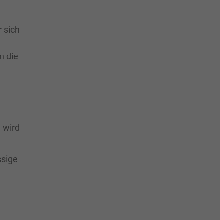
r sich
n die
.
 wird
ssige