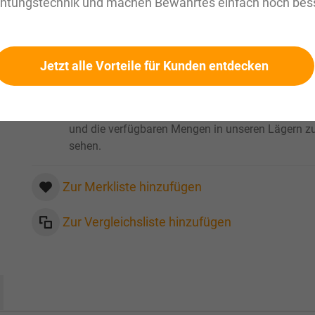
chtungstechnik und machen Bewährtes einfach noch bess
zzgl. MwSt. Informationen zu
Versandkosten und Lieferze
Werkslager: innerhalb 1 Woche verfuegbar
Verfügbar
Jetzt alle Vorteile für Kunden entdecken
Bitte loggen Sie sich ein
, um Ihre persönlichen Pre
und die verfügbaren Mengen in unseren Lägern z
sehen.
Zur Merkliste hinzufügen
Zur Vergleichsliste hinzufügen