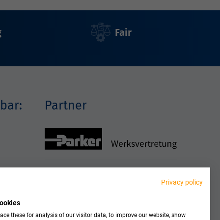
g
Fair
bar:
Partner
Privacy policy
ookies
ce these for analysis of our visitor data, to improve our website, show