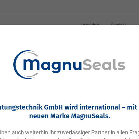
Produkte
Services
2-0445 N0674-70 NBR schwarz | DVGW DIN EN549
VP406 | Parker O-Ring NBR | 202,57x6,99
Ihre Artikelnummer:
htungstechnik GmbH wird international – mit
Keine Angabe
neuen Marke MagnuSeals.
Artikelnummer
10695
iben auch weiterhin Ihr zuverlässiger Partner in allen Fr
Bitte einloggen
Ihr Preis: