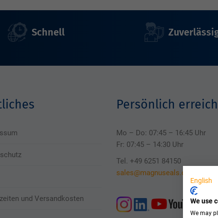
Schnell
Zuverlässi
liches
Persönlich erreich
essum
Mo – Do: 07:45 – 16:45 Uhr
Fr: 07:45 – 14:30 Uhr
schutz
Tel. +49 6251 84150
sales@magnuseals.com
English
rzeiten und Versandkosten
We use c
We may pla