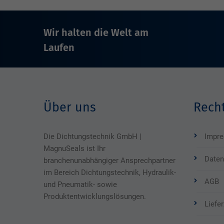
Wir halten die Welt am
Laufen
Über uns
Recht
Die Dichtungstechnik GmbH |
Impr
MagnuSeals ist Ihr
Daten
branchenunabhängiger Ansprechpartner
im Bereich Dichtungstechnik, Hydraulik-
AGB
und Pneumatik- sowie
Produktentwicklungslösungen.
Liefe