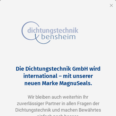
DE
Sc
Direkt
Home
2-0458 V0747-75 FKM schwarz
zum
Zum
Die Dichtungstechnik GmbH wird
Inhalt
Ende
international – mit unserer
der
neuen Marke MagnuSeals.
Bildergalerie
springen
Wir bleiben auch weiterhin Ihr
zuverlässiger Partner in allen Fragen der
Dichtungstechnik und machen Bewährtes