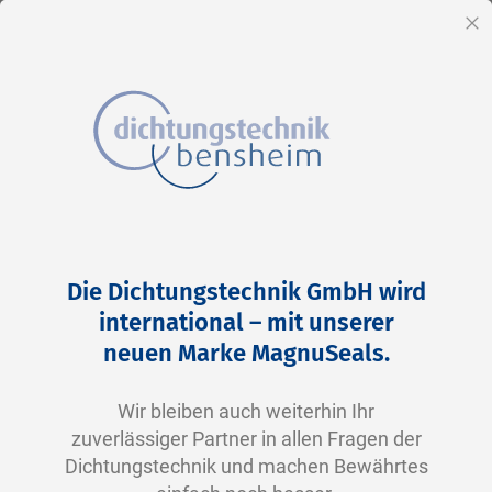
DE
Sc
Direkt
Home
6-1078 V3701-70 FKM schwarz
zum
Zum
Die Dichtungstechnik GmbH wird
Inhalt
Ende
international – mit unserer
der
neuen Marke MagnuSeals.
Bildergalerie
springen
Wir bleiben auch weiterhin Ihr
zuverlässiger Partner in allen Fragen der
Dichtungstechnik und machen Bewährtes