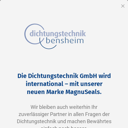
DE
Sc
Direkt
Home
AN 301-70
zum
Zum
Die Dichtungstechnik GmbH wird
Inhalt
Ende
international – mit unserer
der
neuen Marke MagnuSeals.
Bildergalerie
springen
Wir bleiben auch weiterhin Ihr
zuverlässiger Partner in allen Fragen der
Dichtungstechnik und machen Bewährtes