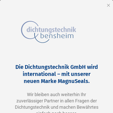
DE
Sc
Direkt
Home
OLUBE 884-2 O-Lube
zum
Zum
Die Dichtungstechnik GmbH wird
Inhalt
Ende
international – mit unserer
der
neuen Marke MagnuSeals.
Bildergalerie
springen
Wir bleiben auch weiterhin Ihr
zuverlässiger Partner in allen Fragen der
Dichtungstechnik und machen Bewährtes