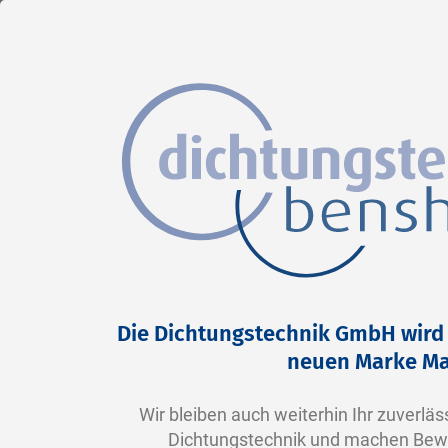
DE
Direkt
Home
Produkte
O-Ringe
X-Ringe
zum
X-Ringe
Inhalt
Demnächst verfügbar!
Die Dichtungstechnik GmbH wird 
neuen Marke Ma
Sie benötigen X-Ringe?
Hier finden Sie demnächst eine Auswahl an versc
Wir bleiben auch weiterhin Ihr zuverläss
Dichtungstechnik und machen Bewä
Folgende Werkstoffe stehen zur Verfügung: